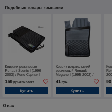
Подобные товары компании
Коврики резиновые
Коврик водительский
Ков
Renault Scenic I (1996-
резиновый Renault
Ren
2003) / Рено Сценик I
Megane I (1995-2002) /
200
[29010] (Petex)
Рено Меган 1 (1995-2002)
(Hi
159
41
90
руб./комплект
руб.
Купить
Купить
О нас