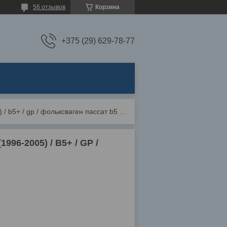
56 отзывов
Корзина
+375 (29) 629-78-77
Коврик водительский резиновый vw passat b5 (1996-2005) / b5+ / gp / фольксваген пассат b5 (1996-2005)
96-2005) / B5+ / GP /