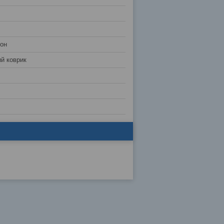
лон
ий коврик