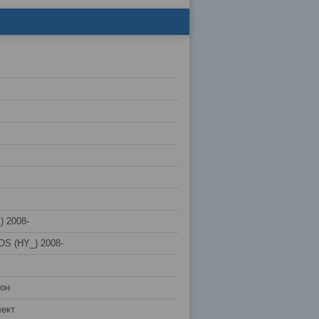
 2008-
OS (HY_) 2008-
лон
ект