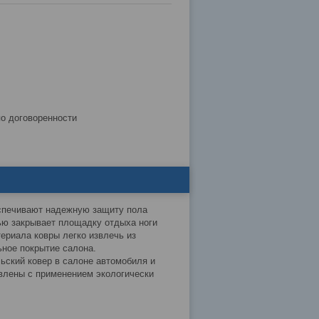
по договоренности
еспечивают надежную защиту пола
тью закрывает площадку отдыха ноги
ериала ковры легко извлечь из
ьное покрытие салона.
кий ковер в салоне автомобиля и
влены с применением экологически