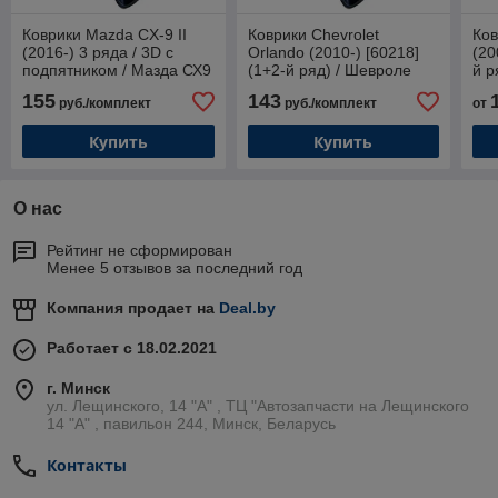
Коврики Mazda CX-9 II
Коврики Chevrolet
Ков
(2016-) 3 ряда / 3D с
Orlando (2010-) [60218]
(20
подпятником / Мазда СХ9
(1+2-й ряд) / Шевроле
й р
[60926] / Aileron
Орландо
155
143
руб./комплект
руб./комплект
от
Купить
Купить
О нас
Рейтинг не сформирован
Менее 5 отзывов за последний год
Компания продает на
Deal.by
Работает с 18.02.2021
г. Минск
ул. Лещинского, 14 "А" , ТЦ "Автозапчасти на Лещинcкого
14 "A" , павильон 244, Минск, Беларусь
Контакты