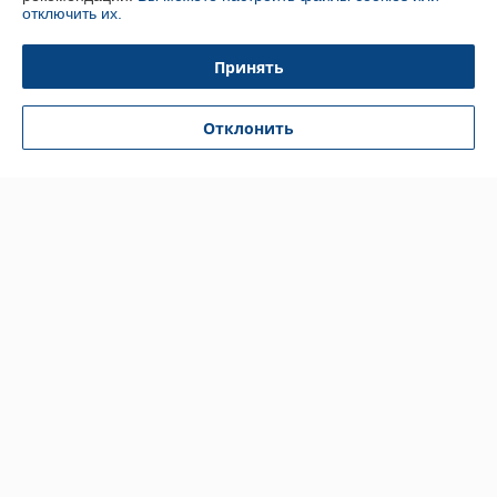
отключить их.
Контакты
Принять
Доставка и оплата
Отклонить
График работы
Полная версия сайта
Политика обработки cookies
Сайт создан на платформе Deal.by
Информация для покупателя
Индивидуальный предприниматель:
Индивидуальный
предприниматель Кратынский Валерий Викторович
Республика Беларусь, г. Минск, ул. Неманская, д. 38, кв. 25
Регистрационный номер ЕГР: 191879218