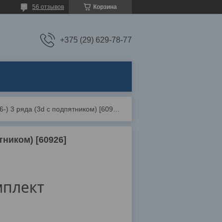
56 отзывов
Корзина
+375 (29) 629-78-77
Коврики mazda cx-9 ii (2016-) 3 ряда (3d с подпятником) [60926]
тником) [60926]
мплект