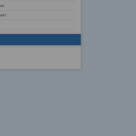
лон
ект