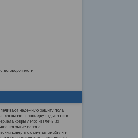
по договоренности
еспечивают надежную защиту пола
тью закрывает площадку отдыха ноги
ериала ковры легко извлечь из
ьное покрытие салона.
кий ковер в салоне автомобиля и
влены с применением экологически