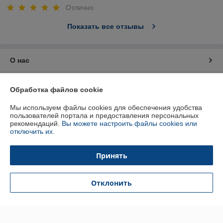
Отлично
Показать все отзывы
О нас
Контакты
Обработка файлов cookie
Доставка и оплата
Мы используем файлы cookies для обеспечения удобства
пользователей портала и предоставления персональных
рекомендаций.
Вы можете настроить файлы cookies или
График работы
отключить их.
Полная версия сайта
Принять
Политика обработки cookies
Отклонить
Сайт создан на платформе Deal.by