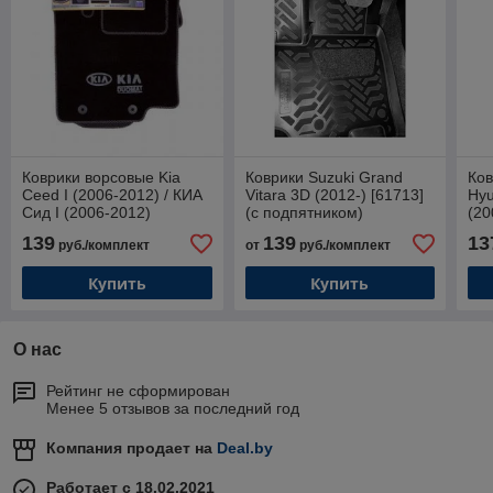
Коврики ворсовые Kia
Коврики Suzuki Grand
Ков
Ceed I (2006-2012) / КИА
Vitara 3D (2012-) [61713]
Hyu
Сид I (2006-2012)
(с подпятником)
(20
(Duomat)
[21
139
139
13
руб./комплект
от
руб./комплект
(Gu
Купить
Купить
О нас
Рейтинг не сформирован
Менее 5 отзывов за последний год
Компания продает на
Deal.by
Работает с 18.02.2021