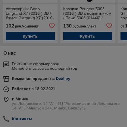
Автоковрики Geely
Коврики Peugeot 5008
Ков
Emgrand X7 (2016-) 3D /
(2016-) 3D с подпятником
GT 
Джили Эмгранд Х7 (2016-
/ Пежо 5008 [61440] /
под
по н.в.) (Norplast)
Aileron
102
130
руб./комплект
руб./комплект
от
Купить
Купить
О нас
Рейтинг не сформирован
Менее 5 отзывов за последний год
Компания продает на
Deal.by
Работает с 18.02.2021
г. Минск
ул. Лещинского, 14 "А" , ТЦ "Автозапчасти на Лещинcкого
14 "A" , павильон 244, Минск, Беларусь
Контакты