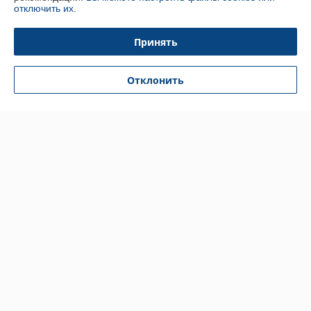
отключить их.
Контакты
Принять
Доставка и оплата
Отклонить
График работы
Полная версия сайта
Политика обработки cookies
Сайт создан на платформе Deal.by
Информация для покупателя
Индивидуальный предприниматель:
Индивидуальный
предприниматель Кратынский Валерий Викторович
Республика Беларусь, г. Минск, ул. Неманская, д. 38, кв. 25
Регистрационный номер ЕГР: 191879218