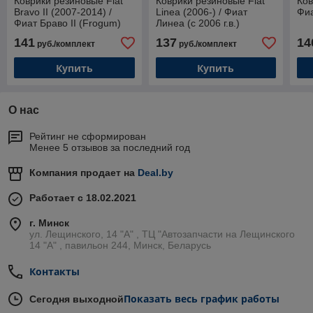
Коврики резиновые Fiat
Коврики резиновые Fiat
Ков
Bravo II (2007-2014) /
Linea (2006-) / Фиат
Фиа
Фиат Браво II (Frogum)
Линеа (с 2006 г.в.)
(Gumárny Zubří)
141
137
14
руб./комплект
руб./комплект
Купить
Купить
О нас
Рейтинг не сформирован
Менее 5 отзывов за последний год
Компания продает на
Deal.by
Работает с 18.02.2021
г. Минск
ул. Лещинского, 14 "А" , ТЦ "Автозапчасти на Лещинcкого
14 "A" , павильон 244, Минск, Беларусь
Контакты
Показать весь график работы
Сегодня выходной