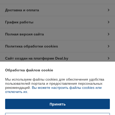
Доставка и оплата
График работы
Полная версия сайта
Политика обработки cookies
Сайт создан на платформе Deal.by
Обработка файлов cookie
Информация для покупателя
Мы используем файлы cookies для обеспечения удобства
Индивидуальный предприниматель:
Индивидуальный
пользователей портала и предоставления персональных
предприниматель Кратынский Валерий Викторович
рекомендаций.
Вы можете настроить файлы cookies или
Республика Беларусь, г. Минск, ул. Неманская, д. 38, кв. 25
отключить их.
Регистрационный номер ЕГР: 191879218
Принять
УНП: 191879218
Регистрационный орган: Минский горисполком