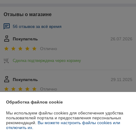
Отзывы о магазине
56 отзывов за всё время
Покупатель
26.07.2026
Отлично
Сделка подтверждена через корзину
Покупатель
29.11.2025
Отлично
Показать все отзывы
Обработка файлов cookie
Мы используем файлы cookies для обеспечения удобства
пользователей портала и предоставления персональных
О нас
рекомендаций.
Вы можете настроить файлы cookies или
отключить их.
Контакты