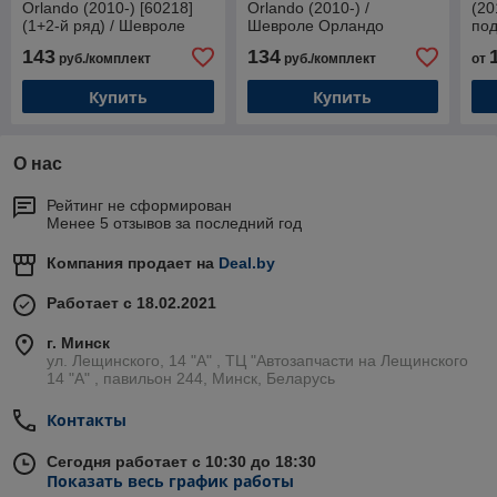
Orlando (2010-) [60218]
Orlando (2010-) /
(20
(1+2-й ряд) / Шевроле
Шевроле Орландо
под
Орландо
(Rezaw-Plast)
143
134
руб./комплект
руб./комплект
от
Купить
Купить
О нас
Рейтинг не сформирован
Менее 5 отзывов за последний год
Компания продает на
Deal.by
Работает с 18.02.2021
г. Минск
ул. Лещинского, 14 "А" , ТЦ "Автозапчасти на Лещинcкого
14 "A" , павильон 244, Минск, Беларусь
Контакты
Сегодня работает с 10:30 до 18:30
Показать весь график работы