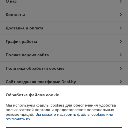
О нас
Контакты
Доставка и оплата
График работы
Полная версия сайта
Политика обработки cookies
Сайт создан на платформе Deal.by
Обработка файлов cookie
Информация для покупателя
Мы используем файлы cookies для обеспечения удобства
Индивидуальный предприниматель:
Индивидуальный
пользователей портала и предоставления персональных
предприниматель Кратынский Валерий Викторович
рекомендаций.
Вы можете настроить файлы cookies или
Республика Беларусь, г. Минск, ул. Неманская, д. 38, кв. 25
отключить их.
Регистрационный номер ЕГР: 191879218