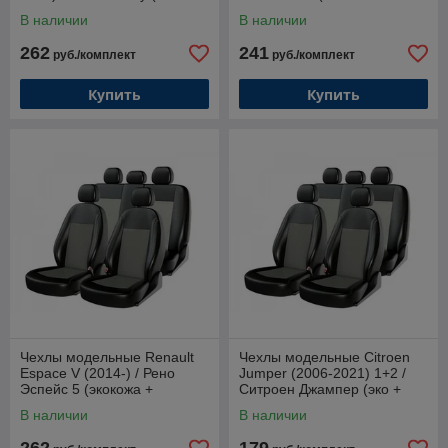
2005) 5 мест (экокожа +
жаккард)
В наличии
В наличии
жакк)
262
241
руб./комплект
руб./комплект
Купить
Купить
Чехлы модельные Renault
Чехлы модельные Citroen
Espace V (2014-) / Рено
Jumper (2006-2021) 1+2 /
Эспейс 5 (экокожа +
Ситроен Джампер (эко +
жаккард)
жаккард - серый)
В наличии
В наличии