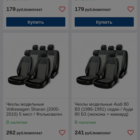
179
179
руб./комплект
руб./комплект
Купить
Купить
Чехлы модельные
Чехлы модельные Audi 80
Volkswagen Sharan (2000-
B3 (1986-1991) седан / Ауди
2010) 5 мест / Фольксваген
80 Б3 (экокожа + жаккард)
Шаран 2000- (экокожа +
В наличии
В наличии
жаккард - серый)
262
241
руб./комплект
руб./комплект