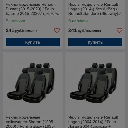
Чехлы модельные Renault
Чехлы модельные Renault
Duster (2015-2020) / Рено
Logan (2014-) без AirBag /
Дастер 2015-20207 (экокожа
Renault Sandero (Stepway) /
+ жаккард)
Рено Сандеро(экокожа +
В наличии
В наличии
жаккард)
241
241
руб./комплект
руб./комплект
Купить
Купить
Чехлы модельные
Чехлы модельные Renault
Volkswagen Sharan (1995-
Logan (2004-2014) / Рено
2000) / Ford Galaxy (1995-
Логан 2004-(экокожа +