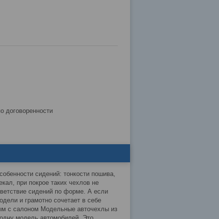
по договоренности
собенности сидений: тонкости пошива,
кал, при покрое таких чехлов не
тветствие сидений по форме. А если
одели и грамотно сочетает в себе
лым с салоном Модельные авточехлы из
 одну модель автомобилей. Это