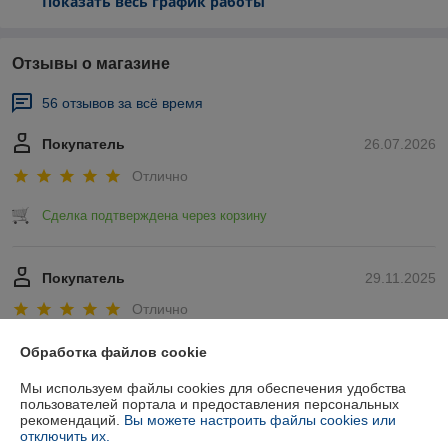
Показать весь график работы
Отзывы о магазине
56 отзывов за всё время
Покупатель
26.07.2026
Отлично
Сделка подтверждена через корзину
Покупатель
29.11.2025
Отлично
Показать все отзывы
Обработка файлов cookie
Мы используем файлы cookies для обеспечения удобства
пользователей портала и предоставления персональных
О нас
рекомендаций.
Вы можете настроить файлы cookies или
отключить их.