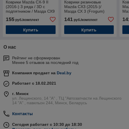
Коврики Mazda CX-9 II
Коврики резиновые
Ков
(2016-) 3 ряда / 3D с
Mazda CX3 (2015-)/
Maz
подпятником / Мазда СХ9
Мазда СХ 3 (Frogum)
Маз
[60926] / Aileron
155
141
14
руб./комплект
руб./комплект
Купить
Купить
О нас
Рейтинг не сформирован
Менее 5 отзывов за последний год
Компания продает на
Deal.by
Работает с 18.02.2021
г. Минск
ул. Лещинского, 14 "А" , ТЦ "Автозапчасти на Лещинcкого
14 "A" , павильон 244, Минск, Беларусь
Контакты
Сегодня работает с 10:30 до 18:30